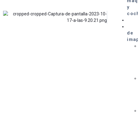
maq
y
coc
de
ima