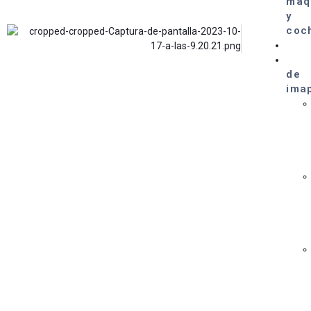
maq
y
coc
de
ima