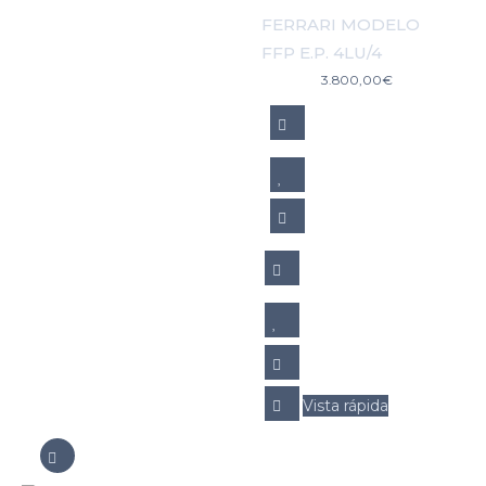
FERRARI MODELO
FFP E.P. 4LU/4
3.800,00
€
Vista rápida