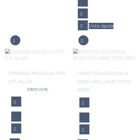
Vista rápida
FERRARI MODELO FFP
TRACTOR AGRICOLA
E.P. 4LU/4
NEW HOLLAND T5,115
4WD
3.800,00
€